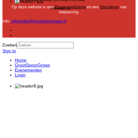
Op deze website is een
Privacyverklaring
en een
Disclaimer
van
Powered by
iCagenda
toepassing.
Evenementenkalender
Info:
informatie@grootspoorgroep.nl
Zoeken
Sign In
Home
GrootSpoorGroep
Evenementen
Login