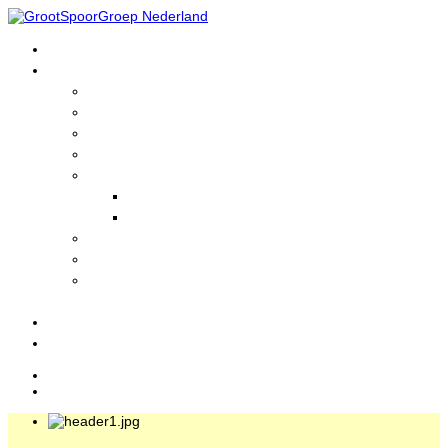
Home
GrootSpoorGroep
Wie zijn wij?
Informatie
Lid worden?
Historie
Nieuws
Actuele Nieuws
Nieuwsarchief
Foto's en Filmpjes
GrootSpoorLinks
Treinen
bezienswaardigheden
Evenementen
Login