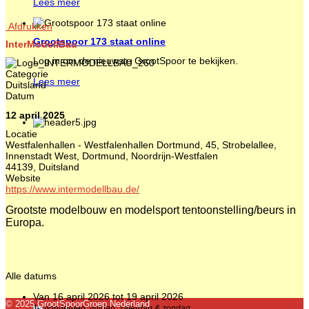
Lees meer
Afdrukken
Grootspoor 173 staat online
InterModellBau
Log in om de nieuwste GrootSpoor te bekijken.
Categorie
Lees meer
Duitsland
Datum
12 april 2025
Locatie
Westfalenhallen - Westfalenhallen Dortmund, 45, Strobelallee,
Innenstadt West, Dortmund, Noordrijn-Westfalen
44139, Duitsland
Website
https://www.intermodellbau.de/
Grootste modelbouw en modelsport tentoonstelling/beurs in
Europa.
Alle datums
Van
16 april 2026
tot
19 april 2026
© 2025 GrootSpoorGroep Nederland
↳
donderdag, vrijdag, zaterdag & zondag