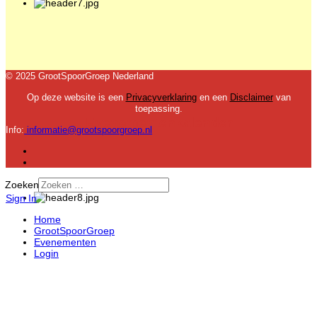
© 2025 GrootSpoorGroep Nederland
Op deze website is een
Privacyverklaring
en een
Disclaimer
van
toepassing.
Evenementenkalender
Info:
informatie@grootspoorgroep.nl
Zoeken
Sign In
Home
GrootSpoorGroep
Evenementen
Login