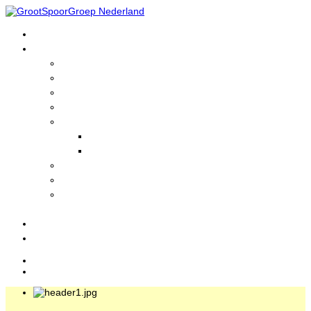
Home
GrootSpoorGroep
Wie zijn wij?
Informatie
Lid worden?
Historie
Nieuws
Actuele Nieuws
Nieuwsarchief
Foto's en Filmpjes
GrootSpoorLinks
Treinen
bezienswaardigheden
Evenementen
Login