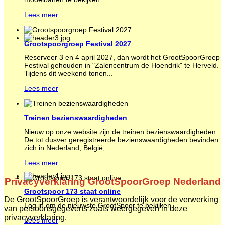
Lees meer
Grootspoorgroep Festival 2027
Reserveer 3 en 4 april 2027, dan wordt het GrootSpoorGroep
Festival gehouden in "Zalencentrum de Hoendrik" te Herveld.
Tijdens dit weekend tonen...
Lees meer
Treinen bezienswaardigheden
Nieuw op onze website zijn de treinen bezienswaardigheden.
De tot dusver geregistreerde bezienswaardigheden bevinden
zich in Nederland, België,...
Lees meer
Privacyverklaring GrootSpoorGroep Nederland
Grootspoor 173 staat online
De GrootSpoorGroep is verantwoordelijk voor de verwerking
Log in om de nieuwste GrootSpoor te bekijken.
van persoonsgegevens zoals weergegeven in deze
privacyverklaring.
Lees meer