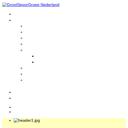
Home
GrootSpoorGroep
Wie zijn wij?
Informatie
Lid worden?
Historie
Nieuws
Actuele Nieuws
Nieuwsarchief
Foto's en Filmpjes
GrootSpoorLinks
Treinen
bezienswaardigheden
Evenementen
Login