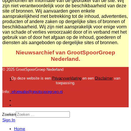
opgenomen ter informatie van de gebruiker van de site. Wij
zijn niet verantwoordelijk voor de beschikbaarheid van deze
site of bronnen. Wij aanvaarden geen enkele
aansprakelijkheid met betrekking tot de inhoud, advertenties,
producten of andere zaken op dergelijke sites of bronnen of
beschikbaarheid. Wij zijn niet aansprakelijk voor enige vorm
van schade of verlies veroorzaakt door of in verband met het
gebruik van of door het afgaan op de inhoud, goederen of
diensten als aangeboden op dergelijke sites of bronnen.
Nieuwsarchief van GrootSpoorGroep
Nederland.
Nieuwspagina van GrootSpoorGroep.
© 2025 GrootSpoorGroep Nederland
Op deze website is een
Privacyverklaring
en een
Disclaimer
van
Wie zijn wij?
toepassing.
Evenementenkalender
Info:
informatie@grootspoorgroep.nl
Zoeken
Sign In
Home