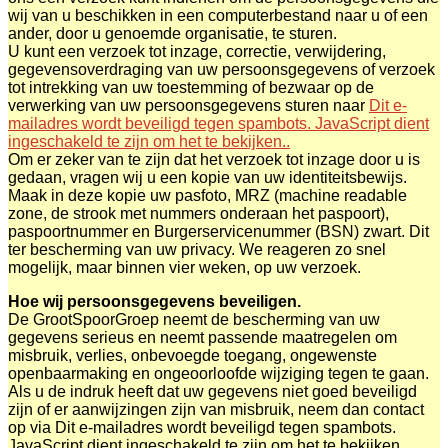
wij van u beschikken in een computerbestand naar u of een
ander, door u genoemde organisatie, te sturen.
U kunt een verzoek tot inzage, correctie, verwijdering,
gegevensoverdraging van uw persoonsgegevens of verzoek
tot intrekking van uw toestemming of bezwaar op de
verwerking van uw persoonsgegevens sturen naar
Dit e-
mailadres wordt beveiligd tegen spambots. JavaScript dient
ingeschakeld te zijn om het te bekijken.
.
Om er zeker van te zijn dat het verzoek tot inzage door u is
gedaan, vragen wij u een kopie van uw identiteitsbewijs.
Maak in deze kopie uw pasfoto, MRZ (machine readable
zone, de strook met nummers onderaan het paspoort),
paspoortnummer en Burgerservicenummer (BSN) zwart. Dit
ter bescherming van uw privacy. We reageren zo snel
mogelijk, maar binnen vier weken, op uw verzoek.
Hoe wij persoonsgegevens beveiligen.
De GrootSpoorGroep neemt de bescherming van uw
gegevens serieus en neemt passende maatregelen om
misbruik, verlies, onbevoegde toegang, ongewenste
openbaarmaking en ongeoorloofde wijziging tegen te gaan.
Als u de indruk heeft dat uw gegevens niet goed beveiligd
zijn of er aanwijzingen zijn van misbruik, neem dan contact
op via
Dit e-mailadres wordt beveiligd tegen spambots.
JavaScript dient ingeschakeld te zijn om het te bekijken.