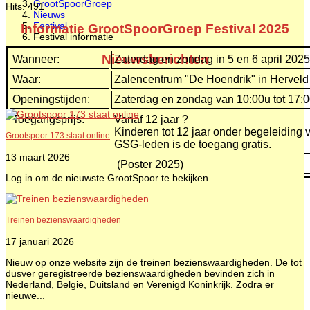
GrootSpoorGroep
Hits: 491
Nieuws
Festival
Informatie GrootSpoorGroep Festival 2025
Festival informatie
Nieuwsberichten
Wanneer:
Zaterdag en zondag in 5 en 6 april 2025
Waar:
Zalencentrum "De Hoendrik" in Herveld
Openingstijden:
Zaterdag en zondag van 10:00u tot 17:
Toegangsprijs:
Vanaf 12 jaar ?
Kinderen tot 12 jaar onder begeleiding
Grootspoor 173 staat online
GSG-leden is de toegang gratis.
13 maart 2026
(Poster 2025)
Log in om de nieuwste GrootSpoor te bekijken.
Treinen bezienswaardigheden
17 januari 2026
Nieuw op onze website zijn de treinen bezienswaardigheden. De tot
dusver geregistreerde bezienswaardigheden bevinden zich in
Nederland, België, Duitsland en Verenigd Koninkrijk. Zodra er
nieuwe...