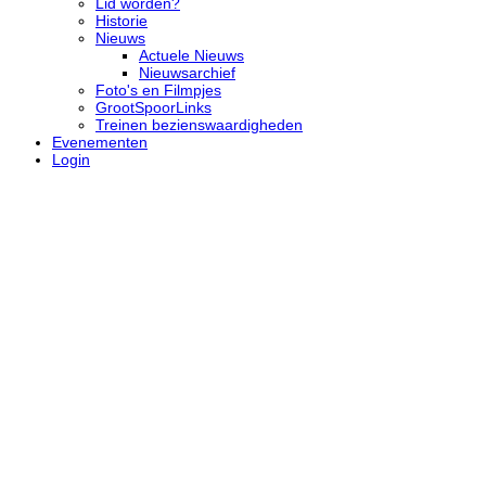
Lid worden?
Historie
Nieuws
Actuele Nieuws
Nieuwsarchief
Foto's en Filmpjes
GrootSpoorLinks
Treinen bezienswaardigheden
Evenementen
Login