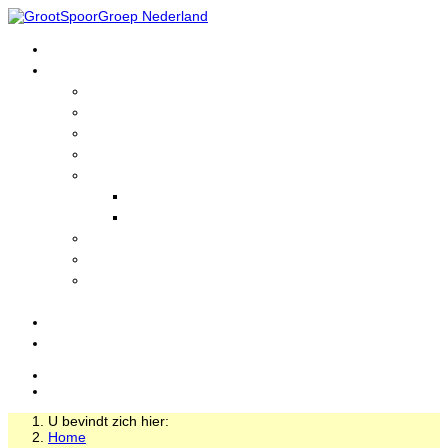
Home
GrootSpoorGroep
Wie zijn wij?
Informatie
Lid worden?
Historie
Nieuws
Actuele Nieuws
Nieuwsarchief
Foto's en Filmpjes
GrootSpoorLinks
Treinen
bezienswaardigheden
Evenementen
Login
U bevindt zich hier:
Home