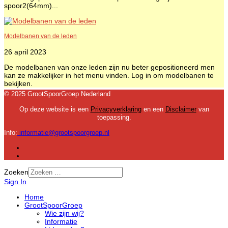
spoor2(64mm)...
Modelbanen van de leden
26 april 2023
De modelbanen van onze leden zijn nu beter gepositioneerd men
kan ze makkelijker in het menu vinden. Log in om modelbanen te
bekijken.
© 2025 GrootSpoorGroep Nederland
Op deze website is een
Privacyverklaring
en een
Disclaimer
van
toepassing.
Info:
informatie@grootspoorgroep.nl
Zoeken
Sign In
Home
GrootSpoorGroep
Wie zijn wij?
Informatie