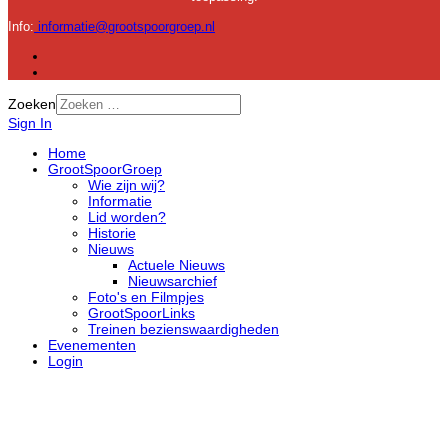
Info:
informatie@grootspoorgroep.nl
Zoeken
Sign In
Home
GrootSpoorGroep
Wie zijn wij?
Informatie
Lid worden?
Historie
Nieuws
Actuele Nieuws
Nieuwsarchief
Foto's en Filmpjes
GrootSpoorLinks
Treinen bezienswaardigheden
Evenementen
Login