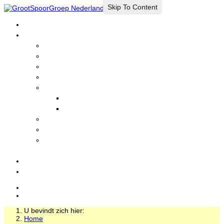
Skip To Content
Home
GrootSpoorGroep
Wie zijn wij?
Informatie
Lid worden?
Historie
Nieuws
Actuele Nieuws
Nieuwsarchief
Foto's en Filmpjes
GrootSpoorLinks
Treinen
bezienswaardigheden
Evenementen
Login
U bevindt zich hier:
Home