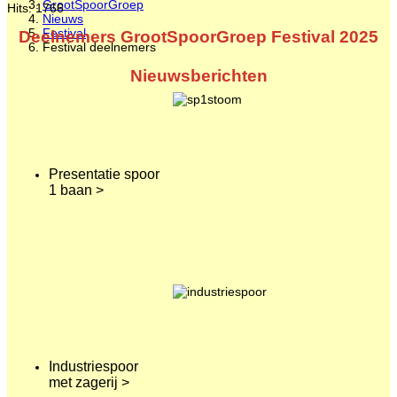
GrootSpoorGroep
Hits: 1766
Nieuws
Festival
Deelnemers GrootSpoorGroep Festival 2025
Festival deelnemers
Nieuwsberichten
Presentatie spoor
1 baan >
Industriespoor
met zagerij >